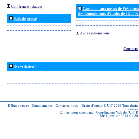
Conférences relatives
Candidats aux postes de Présidents 
des Commissions d'études de l'UIT-R
Salle de presse
Autres informations
Contacts
[Newsflashes]
Début de page
-
Commentaires
-
Contactez-nous
-
Droits d'auteur © UIT 2026
Tous droits
réservés
Contact pour cette page :
Coordinateur Web de l'UIT-R
Mis à jour le : 2013-01-30