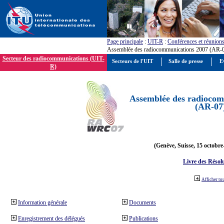
Page principale
:
UIT-R
:
Conférences et réunion
Assemblée des radiocommunications 2007 (AR-
Secteur des radiocommunications (UIT-
Secteurs de l'UIT
Salle de presse
E
R)
Assemblée des radiocom
(AR-07
(Genève, Suisse, 15 octobre
Livre des Résol
Afficher to
Information générale
Documents
Enregistrement des délégués
Publications