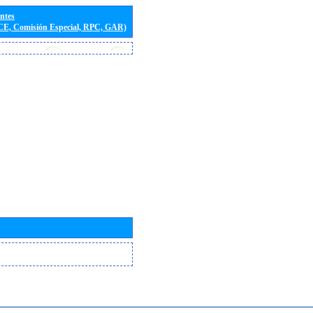
entes
(CE, Comisión Especial, RPC, GAR)