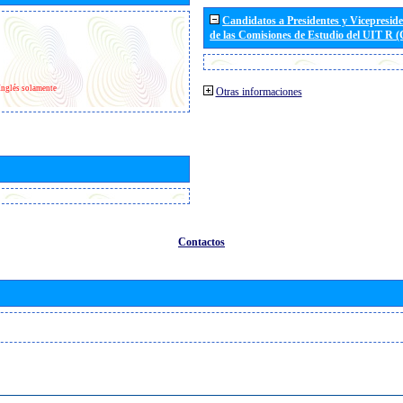
Candidatos a Presidentes y Vicepresid
de las Comisiones de Estudio del UIT R 
Inglés solamente
Otras informaciones
Contactos