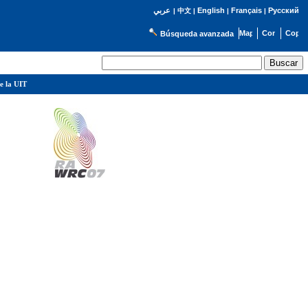
English
Français
Русский
عربي
|
中文
|
|
|
Búsqueda avanzada
e la UIT