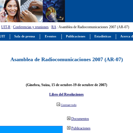
:
UIT-R
:
Conferencias y reuniones
:
RA
: Asamblea de Radiocomunicaciones 2007 (AR-07)
 UIT
Sala de prensa
Eventos
Publicaciones
Estadísticas
Acerca d
Asamblea de Radiocomunicaciones 2007 (AR-07)
(Ginebra, Suiza, 15 de octubre-19 de octubre de 2007)
Libro del Resoluciones
Contraer todo
Documentos
Publicaciones