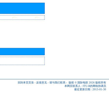
回到本页页首
-
反馈意见
-
请与我们联系
-
版权 © 国际电联 2026
版权所有
本网页联系人 :
ITU-R的网络协调员
最近更新日期 : 2013-01-30