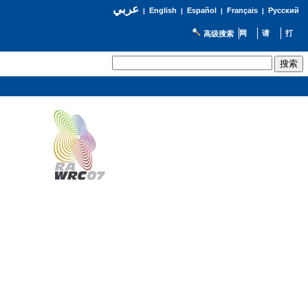
عربي
English
Español
Français
Русский
|
|
|
|
高级搜索