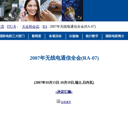
主页
:
ITU-R
； :
大会和会议
; :
RA
: 2007年无线电通信全会(RA-07)
国际电联三大部门
新闻室
各项活动
出版物
统计数字
国际电联简介
2007年无线电通信全会(RA-07)
(2007年10月15日-10月19日,瑞士,日内瓦)
«决议汇编»
全部展开