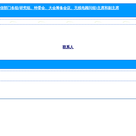
信部门各组(研究组、特委会、大会筹备会议、无线电顾问组)主席和副主席
联系人