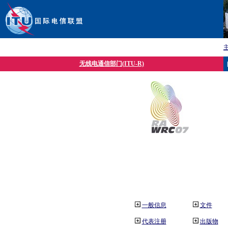
无线电通信部门(ITU-R)
一般信息
文件
代表注册
出版物