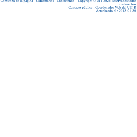
Comienzo de la página
-
Comentarios
-
Contáctenos
-
Copyright © UIT 2026
Reservados todos
los derechos
Contacto público :
Coordenador Web del UIT-R
Actualizado el : 2013-01-30