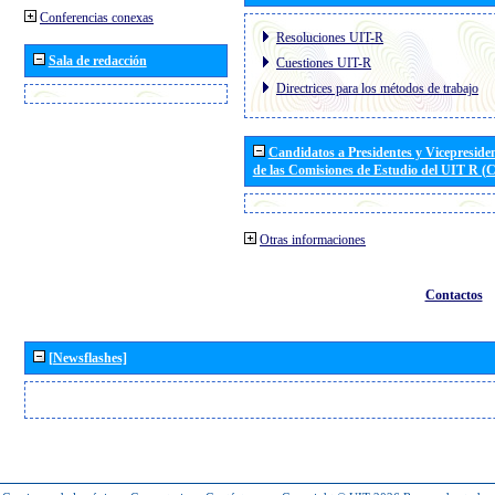
Conferencias conexas
Resoluciones UIT-R
Sala de redacción
Cuestiones UIT-R
Directrices para los métodos de trabajo
Candidatos a Presidentes y Vicepreside
de las Comisiones de Estudio del UIT R 
Otras informaciones
Contactos
[Newsflashes]