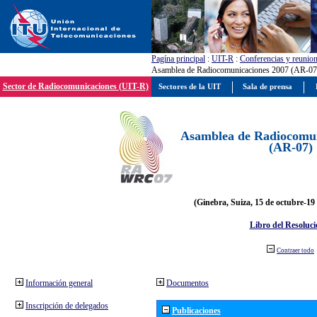
Pagína principal
:
UIT-R
:
Conferencias y reunio
Asamblea de Radiocomunicaciones 2007 (AR-07
Sector de Radiocomunicaciones (UIT-R)
Sectores de la UIT
Sala de prensa
Asamblea de Radiocomun
(AR-07)
(Ginebra, Suiza, 15 de octubre-19
Libro del Resoluci
Contraer todo
Información general
Documentos
Inscripción de delegados
Publicaciones