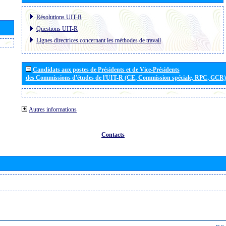
Résolutions UIT-R
Questions UIT-R
Lignes directrices concernant les méthodes de travail
Candidats aux postes de Présidents et de Vice-Présidents
des Commissions d'études de l'UIT-R (CE, Commission spéciale, RPC, GCR)
Autres informations
Contacts