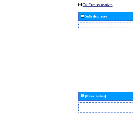
Conférences relatives
Salle de presse
[Newsflashes]