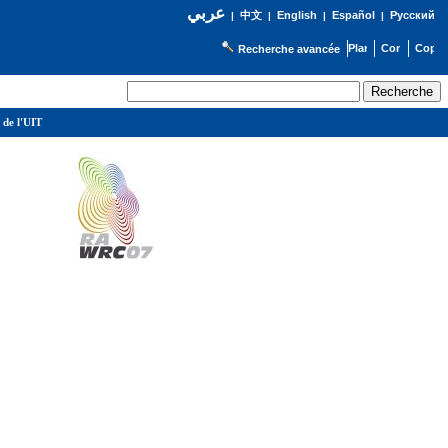
عربي
English
Español
Русский
|
中文
|
|
|
Recherche avancée
 de l'UIT