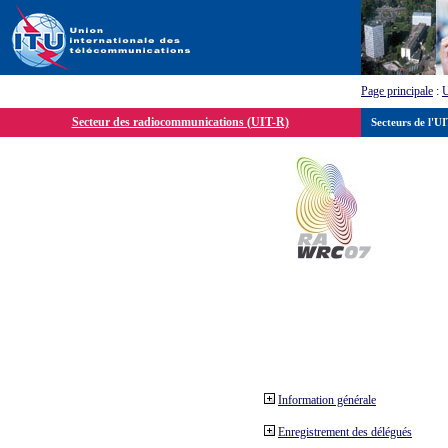
Page principale
:
Secteur des radiocommunications (UIT-R)
Secteurs de l'U
Information générale
Enregistrement des délégués