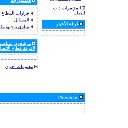
المنشورات
المؤتمرات ذات
الصلة
قرارات القطاع ‏ITU-R
المسائل
غرفة الأخبار
مبادئ توجيهية ل
مرشحون لمناصب 
لأفرقة قطاع الاتصال
معلومات أخرى
[Newsflashes]