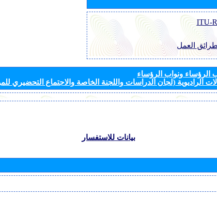
طرائق العمل
الرؤساء ونواب الرؤساء
ات الراديوية (لجان الدراسات واللجنة الخاصة والاجتماع التحضيري للمؤ
بيانات للاستفسار