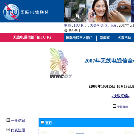
主页
:
ITU-R
； :
大会和会议
; :
RA
: 2007
会(RA-07)
无线电通信部门(ITU-R)
国际电联三大部门
新闻室
各项活动
2007年无线电通信全会(
(2007年10月15日-10月19日
«决议汇编»
全部收缩
一般信息
文件
代表注册