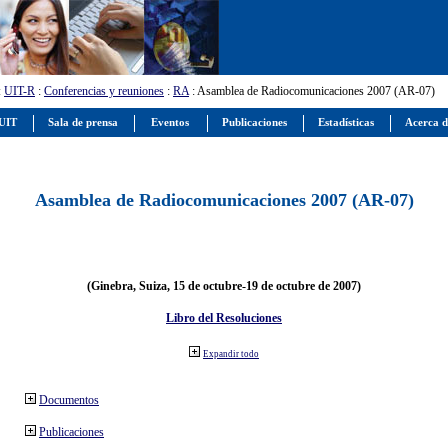
:
UIT-R
:
Conferencias y reuniones
:
RA
: Asamblea de Radiocomunicaciones 2007 (AR-07)
 UIT
Sala de prensa
Eventos
Publicaciones
Estadísticas
Acerca d
Asamblea de Radiocomunicaciones 2007 (AR-07)
(Ginebra, Suiza, 15 de octubre-19 de octubre de 2007)
Libro del Resoluciones
Expandir todo
Documentos
Publicaciones