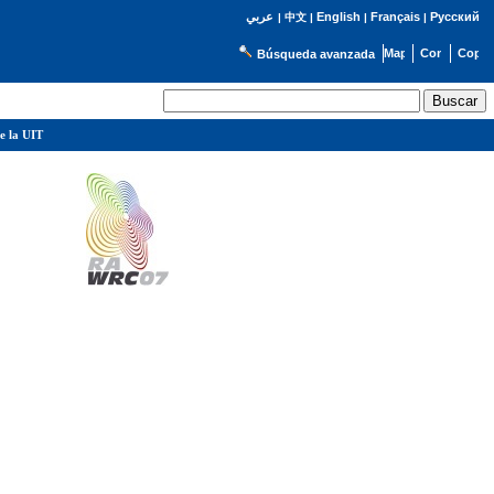
English
Français
Русский
عربي
|
中文
|
|
|
Búsqueda avanzada
e la UIT