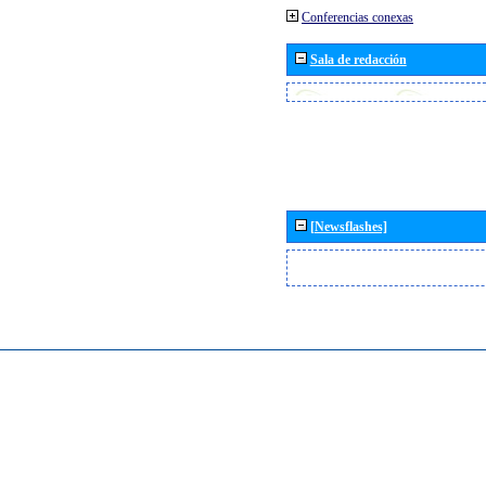
Conferencias conexas
Sala de redacción
[Newsflashes]