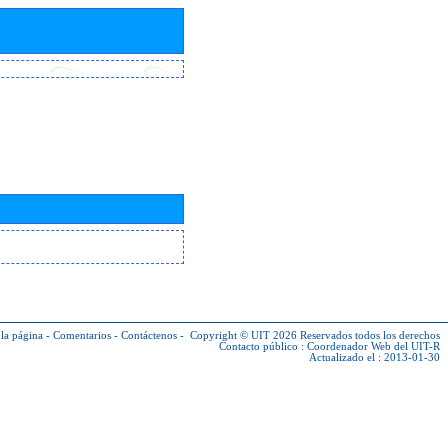
la página
-
Comentarios
-
Contáctenos
-
Copyright © UIT 2026
Reservados todos los derechos
Contacto público :
Coordenador Web del UIT-R
Actualizado el : 2013-01-30