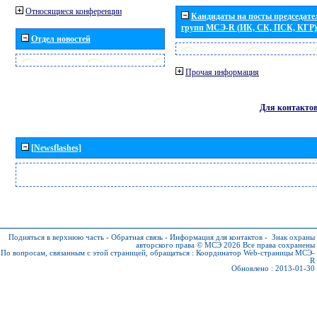
Относящиеся конференции
Кандидаты на посты председател
групп МСЭ-R (ИК, СК, ПСК, КГР)
Отдел новостей
Прочая информация
Для контакто
[Newsflashes]
Подняться в верхнюю часть
-
Обратная связь
-
Информация для контактов
-
Знак охраны
авторского права © МСЭ 2026
Все права сохранены
По вопросам, связанным с этой страницей, обращаться :
Координатор Web-страницы МСЭ-
R
Обновлено : 2013-01-30