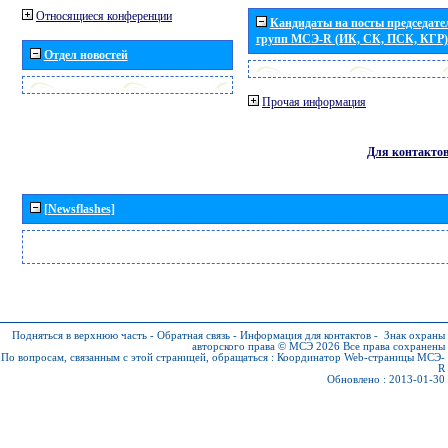
Относящиеся конференции
Кандидаты на посты председател
групп МСЭ-R (ИК, СК, ПСК, КГР)
Отдел новостей
Прочая информация
Для контакто
[Newsflashes]
Подняться в верхнюю часть
-
Обратная связь
-
Информация для контактов
-
Знак охраны
авторского права © МСЭ 2026
Все права сохранены
По вопросам, связанным с этой страницей, обращаться :
Координатор Web-страницы МСЭ-
R
Обновлено : 2013-01-30