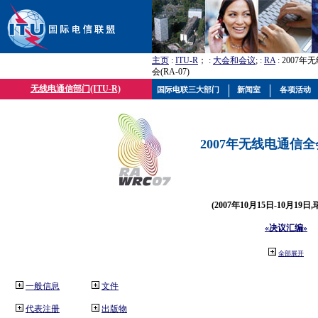
主页
:
ITU-R
； :
大会和会议
; :
RA
: 2007
会(RA-07)
无线电通信部门(ITU-R)
国际电联三大部门
新闻室
各项活动
2007年无线电通信全会(
(2007年10月15日-10月19日
«决议汇编»
全部展开
一般信息
文件
代表注册
出版物