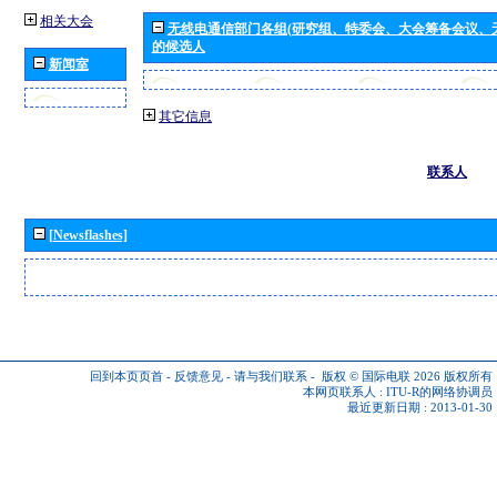
相关大会
无线电通信部门各组(研究组、特委会、大会筹备会议、
的候选人
新闻室
其它信息
联系人
[Newsflashes]
回到本页页首
-
反馈意见
-
请与我们联系
-
版权 © 国际电联 2026
版权所有
本网页联系人 :
ITU-R的网络协调员
最近更新日期 : 2013-01-30