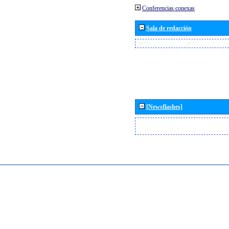
Conferencias conexas
Sala de redacción
[Newsflashes]