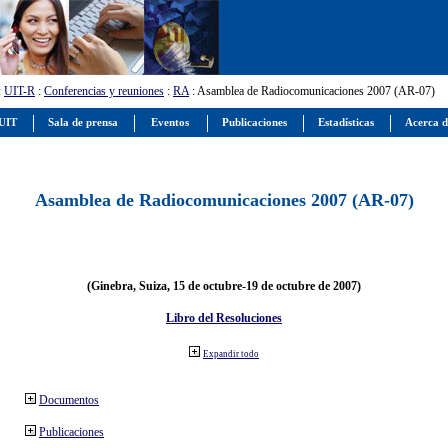
:
UIT-R
:
Conferencias y reuniones
:
RA
: Asamblea de Radiocomunicaciones 2007 (AR-07)
 UIT
Sala de prensa
Eventos
Publicaciones
Estadísticas
Acerca d
Asamblea de Radiocomunicaciones 2007 (AR-07)
(Ginebra, Suiza, 15 de octubre-19 de octubre de 2007)
Libro del Resoluciones
Expandir todo
Documentos
Publicaciones