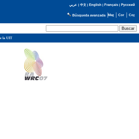
English
Français
Русский
عربي
|
中文
|
|
|
Búsqueda avanzada
e la UIT