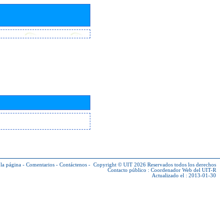
la página
-
Comentarios
-
Contáctenos
-
Copyright © UIT 2026
Reservados todos los derechos
Contacto público :
Coordenador Web del UIT-R
Actualizado el : 2013-01-30