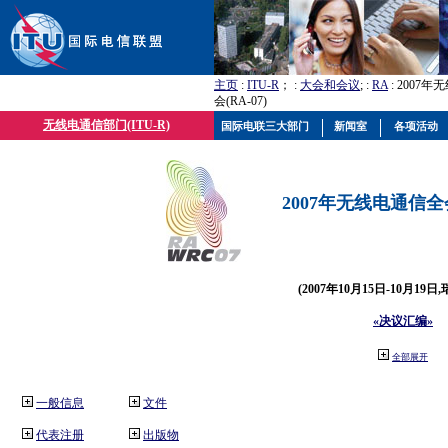
主页
:
ITU-R
； :
大会和会议
; :
RA
: 2007
会(RA-07)
无线电通信部门(ITU-R)
国际电联三大部门
新闻室
各项活动
2007年无线电通信全会(
(2007年10月15日-10月19日
«决议汇编»
全部展开
一般信息
文件
代表注册
出版物