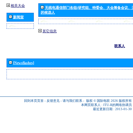
相关大会
无线电通信部门各组(研究组、特委会、大会筹备会议、
的候选人
新闻室
其它信息
联系人
[Newsflashes]
回到本页页首
-
反馈意见
-
请与我们联系
-
版权 © 国际电联 2026
版权所有
本网页联系人 :
ITU-R的网络协调员
最近更新日期 : 2013-01-30