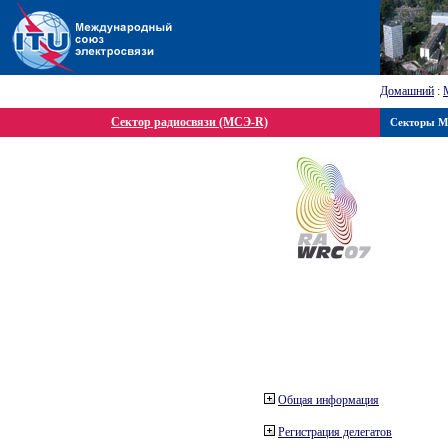
Домашний
:
Сектор радиосвязи (МСЭ-R)
Секторы 
Общая информация
Регистрация делегатов