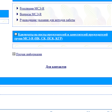
Резолюции МСЭ-R
Вопросы МСЭ-R
Руководящие указания для методов работы
Кандидаты на посты председателей и заместителей председателей
групп МСЭ-R (ИК, СК, ПСК, КГР)
Прочая информация
Для контактов