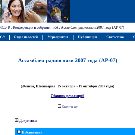
МСЭ-R
:
Конференции и собрания
:
RA
: Ассамблея радиосвязи 2007 года (АР-07)
МСЭ
Отдел новостей
Мероприятия
Публикации
Статистика
С
Ассамблея радиосвязи 2007 года (АР-07)
(Женева, Швейцария, 15 октября - 19 октября 2007 года)
Сборник резолюций
Свернуть все
Документы
Публикации