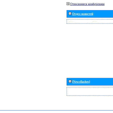
Относящиеся конференции
Отдел новостей
[Newsflashes]