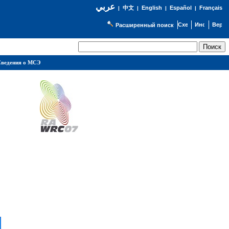
عربي
English
Español
Français
|
中文
|
|
|
Расширенный поиск
ведения о МСЭ