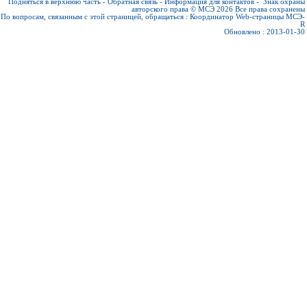
Подняться в верхнюю часть
-
Обратная связь
-
Информация для контактов
-
Знак охраны
авторского права © МСЭ 2026
Все права сохранены
По вопросам, связанным с этой страницей, обращаться :
Координатор Web-страницы МСЭ-
R
Обновлено : 2013-01-30