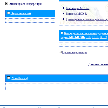
Относящиеся конференции
Резолюции МСЭ-R
Отдел новостей
Вопросы МСЭ-R
Руководящие указания для метод
Кандидаты на посты председател
групп МСЭ-R (ИК, СК, ПСК, КГР)
Прочая информация
Для контакто
[Newsflashes]