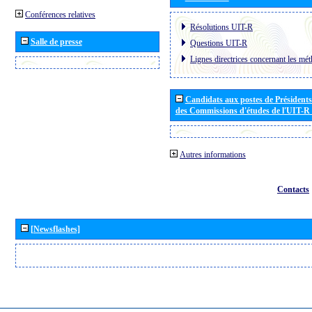
Conférences relatives
Résolutions UIT-R
Salle de presse
Questions UIT-R
Lignes directrices concernant les mét
Candidats aux postes de Présidents 
des Commissions d'études de l'UIT-R
Autres informations
Contacts
[Newsflashes]