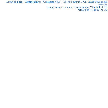
Début de page
-
Commentaires
-
Contactez-nous
-
Droits d'auteur © UIT 2026
Tous droits
réservés
Contact pour cette page :
Coordinateur Web de l'UIT-R
Mis à jour le : 2013-01-30