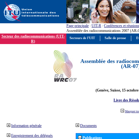
Page principale
:
UIT-R
:
Conférences et réunion
Assemblée des radiocommunications 2007 (AR-
Secteur des radiocommunications (UIT-
Secteurs de l'UIT
Salle de presse
E
R)
Assemblée des radiocom
(AR-07
(Genève, Suisse, 15 octobre
Livre des Résol
Masquer to
Information générale
Documents
Enregistrement des délégués
Publications