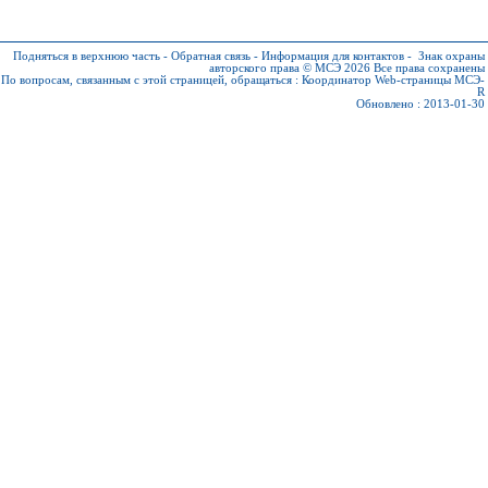
Подняться в верхнюю часть
-
Обратная связь
-
Информация для контактов
-
Знак охраны
авторского права © МСЭ 2026
Все права сохранены
По вопросам, связанным с этой страницей, обращаться :
Координатор Web-страницы МСЭ-
R
Обновлено : 2013-01-30