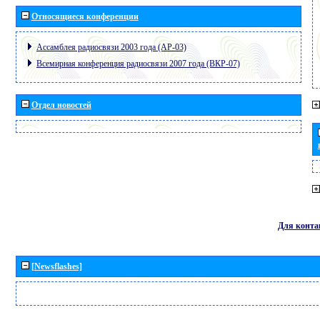
Относящиеся конференции
Ассамблея радиосвязи 2003 года (АР-03)
Всемирная конференция радиосвязи 2007 года (ВКР-07)
Отдел новостей
Для конта
[Newsflashes]