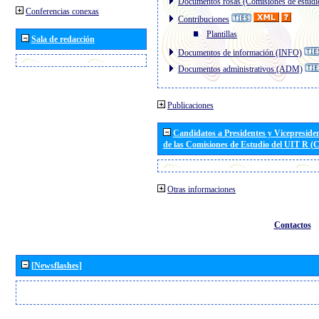
Documentos rosas (Comisiones de estudi
Conferencias conexas
Contribuciones
Plantillas
Sala de redacción
Documentos de información (INFO)
Documentos administrativos (ADM)
Publicaciones
Candidatos a Presidentes y Vicepreside
de las Comisiones de Estudio del UIT R 
Otras informaciones
Contactos
[Newsflashes]