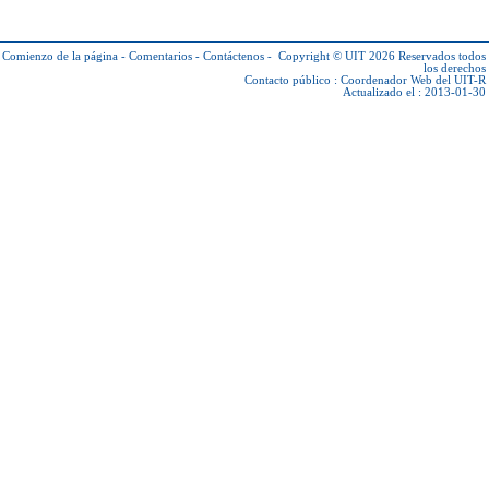
Comienzo de la página
-
Comentarios
-
Contáctenos
-
Copyright © UIT 2026
Reservados todos
los derechos
Contacto público :
Coordenador Web del UIT-R
Actualizado el : 2013-01-30