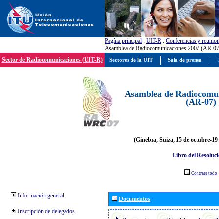
Pagína principal
:
UIT-R
:
Conferencias y reunio
Asamblea de Radiocomunicaciones 2007 (AR-07
Sector de Radiocomunicaciones (UIT-R)
Sectores de la UIT
Sala de prensa
Asamblea de Radiocomun
(AR-07)
(Ginebra, Suiza, 15 de octubre-19
Libro del Resoluci
Contraer todo
Información general
Documentos
Inscripción de delegados