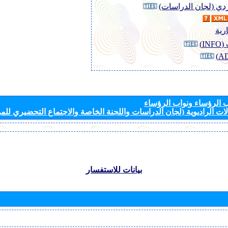
وردي (لجان الدراسات)
رية
I)
الرؤساء ونواب الرؤساء
ات الراديوية (لجان الدراسات واللجنة الخاصة والاجتماع التحضيري للمؤ
بيانات للاستفسار