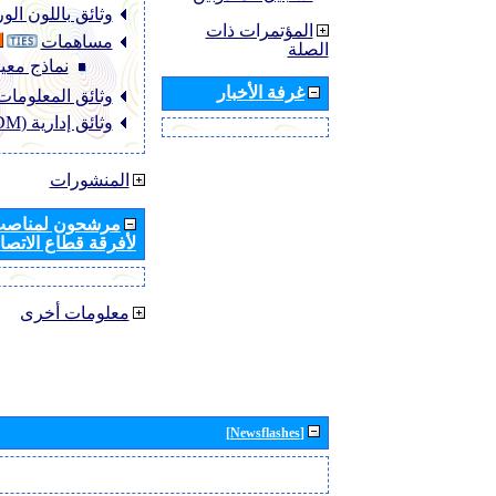
وثائق باللون ال
المؤتمرات ذات
مساهمات
الصلة
نماذج معيا
غرفة الأخبار
وثائق المعلومات (NFO
وثائق إدارية (ADM)
المنشورات
مرشحون لمناصب 
لأفرقة قطاع الاتصال
معلومات أخرى
[Newsflashes]