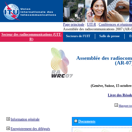
Page principale
:
UIT-R
:
Conférences et réunion
Assemblée des radiocommunications 2007 (AR-
Secteur des radiocommunications (UIT-
Secteurs de l'UIT
Salle de presse
E
R)
Assemblée des radiocom
(AR-07
(Genève, Suisse, 15 octobre
Livre des Résol
Masquer to
Information générale
Documents
Enregistrement des délégués