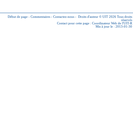
Début de page
-
Commentaires
-
Contactez-nous
-
Droits d'auteur © UIT 2026
Tous droits
réservés
Contact pour cette page :
Coordinateur Web de l'UIT-R
Mis à jour le : 2013-01-30