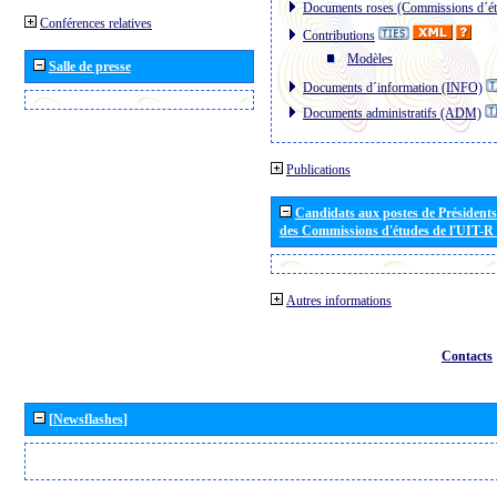
Documents roses (Commissions d´ét
Conférences relatives
Contributions
Modèles
Salle de presse
Documents d´information (INFO)
Documents administratifs (ADM)
Publications
Candidats aux postes de Présidents 
des Commissions d'études de l'UIT-R
Autres informations
Contacts
[Newsflashes]