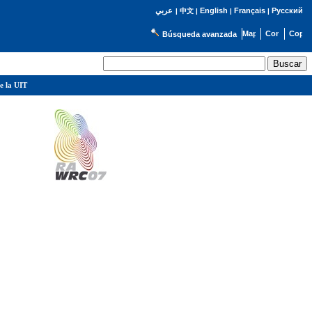
English
Français
Русский
عربي
|
中文
|
|
|
Búsqueda avanzada
e la UIT