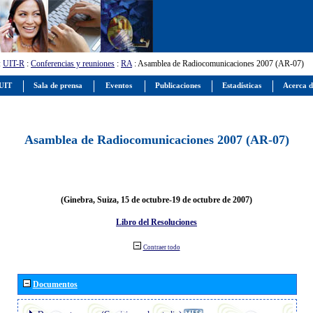
:
UIT-R
:
Conferencias y reuniones
:
RA
: Asamblea de Radiocomunicaciones 2007 (AR-07)
 UIT
Sala de prensa
Eventos
Publicaciones
Estadísticas
Acerca d
Asamblea de Radiocomunicaciones 2007 (AR-07)
(Ginebra, Suiza, 15 de octubre-19 de octubre de 2007)
Libro del Resoluciones
Contraer todo
Documentos