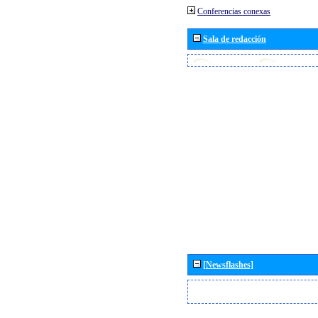
Conferencias conexas
Sala de redacción
[Newsflashes]