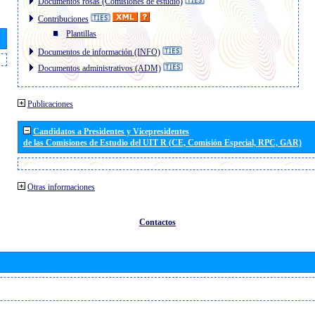
Documentos rosas (Comisiones de estudio)
Contribuciones
Plantillas
Documentos de información (INFO)
Documentos administrativos (ADM)
Publicaciones
Candidatos a Presidentes y Vicepresidentes
de las Comisiones de Estudio del UIT R (CE, Comisión Especial, RPC, GAR)
Otras informaciones
Contactos