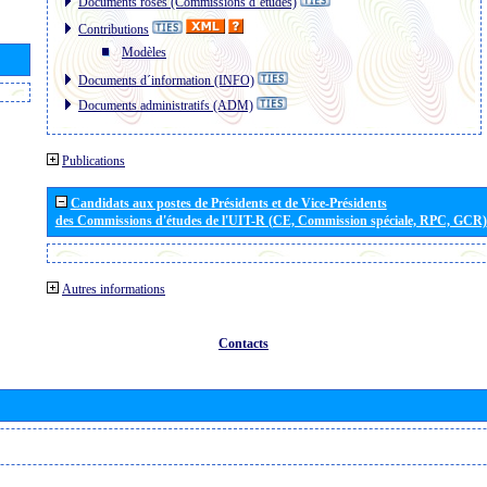
Documents roses (Commissions d´études)
Contributions
Modèles
Documents d´information (INFO)
Documents administratifs (ADM)
Publications
Candidats aux postes de Présidents et de Vice-Présidents
des Commissions d'études de l'UIT-R (CE, Commission spéciale, RPC, GCR)
Autres informations
Contacts