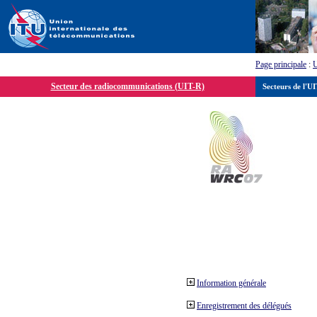
Page principale
:
Secteur des radiocommunications (UIT-R)
Secteurs de l'U
Information générale
Enregistrement des délégués