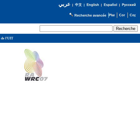
عربي
English
Español
Русский
|
中文
|
|
|
Recherche avancée
 de l'UIT