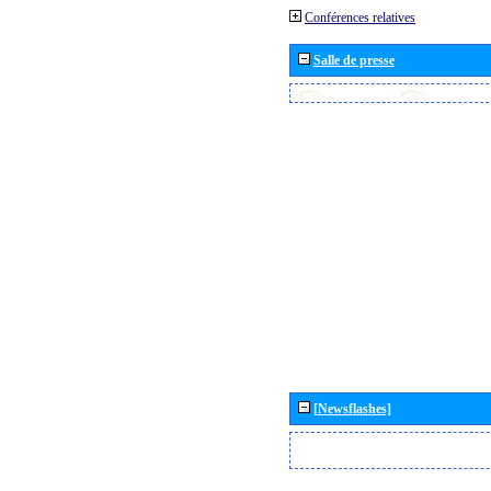
Conférences relatives
Salle de presse
[Newsflashes]