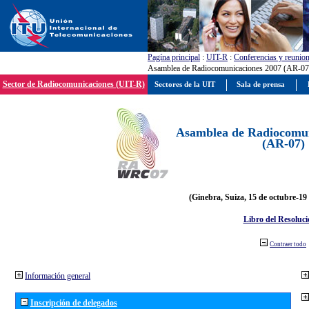
Pagína principal
:
UIT-R
:
Conferencias y reunio
Asamblea de Radiocomunicaciones 2007 (AR-07
Sector de Radiocomunicaciones (UIT-R)
Sectores de la UIT
Sala de prensa
Asamblea de Radiocomun
(AR-07)
(Ginebra, Suiza, 15 de octubre-19
Libro del Resoluci
Contraer todo
Información general
Inscripción de delegados