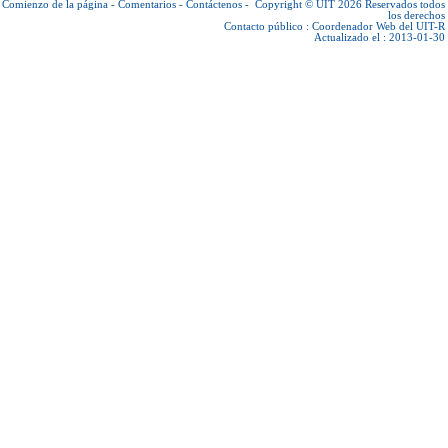
Comienzo de la página
-
Comentarios
-
Contáctenos
-
Copyright © UIT 2026
Reservados todos
los derechos
Contacto público :
Coordenador Web del UIT-R
Actualizado el : 2013-01-30