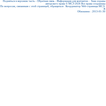
Подняться в верхнюю часть
-
Обратная связь
-
Информация для контактов
-
Знак охраны
авторского права © МСЭ 2026
Все права сохранены
По вопросам, связанным с этой страницей, обращаться :
Координатор Web-страницы МСЭ-
R
Обновлено : 2013-01-30