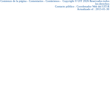
Comienzo de la página
-
Comentarios
-
Contáctenos
-
Copyright © UIT 2026
Reservados todos
los derechos
Contacto público :
Coordenador Web del UIT-R
Actualizado el : 2013-01-30