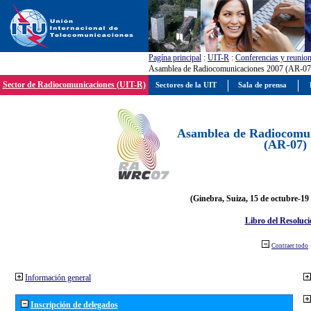
Pagína principal
:
UIT-R
:
Conferencias y reunio
Asamblea de Radiocomunicaciones 2007 (AR-07
Sector de Radiocomunicaciones (UIT-R)
Sectores de la UIT
Sala de prensa
Asamblea de Radiocomun
(AR-07)
(Ginebra, Suiza, 15 de octubre-19
Libro del Resoluci
Contraer todo
Información general
Inscripción de delegados