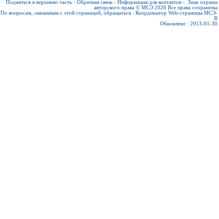
Подняться в верхнюю часть
-
Обратная связь
-
Информация для контактов
-
Знак охраны
авторского права © МСЭ 2026
Все права сохранены
По вопросам, связанным с этой страницей, обращаться :
Координатор Web-страницы МСЭ-
R
Обновлено : 2013-01-30