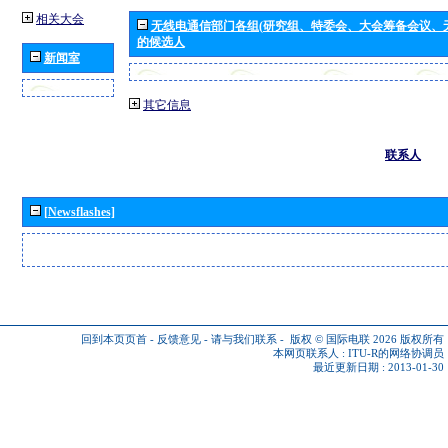
相关大会
无线电通信部门各组(研究组、特委会、大会筹备会议、
的候选人
新闻室
其它信息
联系人
[Newsflashes]
回到本页页首
-
反馈意见
-
请与我们联系
-
版权 © 国际电联 2026
版权所有
本网页联系人 :
ITU-R的网络协调员
最近更新日期 : 2013-01-30