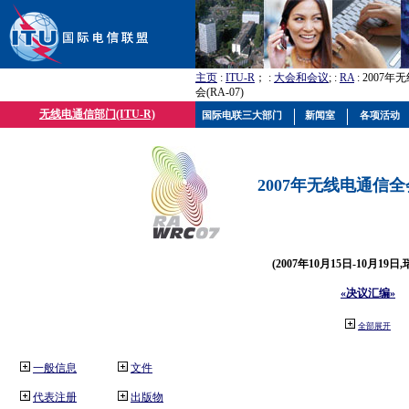
主页
:
ITU-R
； :
大会和会议
; :
RA
: 2007
会(RA-07)
无线电通信部门(ITU-R)
国际电联三大部门
新闻室
各项活动
2007年无线电通信全会(
(2007年10月15日-10月19日
«决议汇编»
全部展开
一般信息
文件
代表注册
出版物