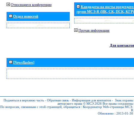
Относящиеся конференции
Кандидаты на посты председател
групп МСЭ-R (ИК, СК, ПСК, КГР)
Отдел новостей
Прочая информация
Для контакто
[Newsflashes]
Подняться в верхнюю часть
-
Обратная связь
-
Информация для контактов
-
Знак охраны
авторского права © МСЭ 2026
Все права сохранены
По вопросам, связанным с этой страницей, обращаться :
Координатор Web-страницы МСЭ-
R
Обновлено : 2013-01-30