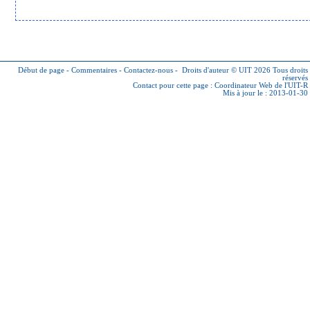
Début de page
-
Commentaires
-
Contactez-nous
-
Droits d'auteur © UIT 2026
Tous droits
réservés
Contact pour cette page :
Coordinateur Web de l'UIT-R
Mis à jour le : 2013-01-30