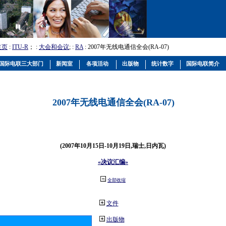
主页
:
ITU-R
； :
大会和会议
; :
RA
: 2007年无线电通信全会(RA-07)
国际电联三大部门
新闻室
各项活动
出版物
统计数字
国际电联简介
2007年无线电通信全会(RA-07)
(2007年10月15日-10月19日,瑞士,日内瓦)
«决议汇编»
全部收缩
文件
出版物