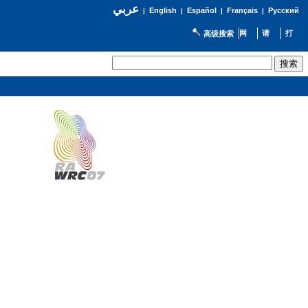
عربي
English
Español
Français
Русский
|
|
|
|
高级搜索