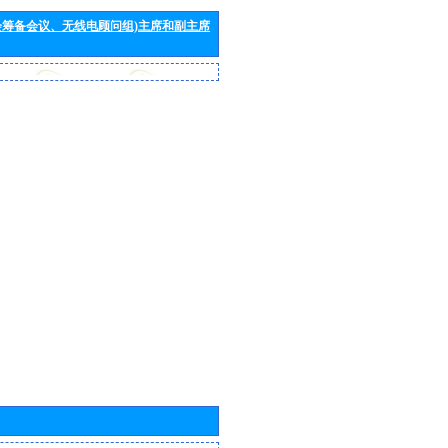
会筹备会议、无线电顾问组)主席和副主席