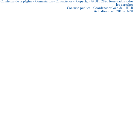
Comienzo de la página
-
Comentarios
-
Contáctenos
-
Copyright © UIT 2026
Reservados todos
los derechos
Contacto público :
Coordenador Web del UIT-R
Actualizado el : 2013-01-30