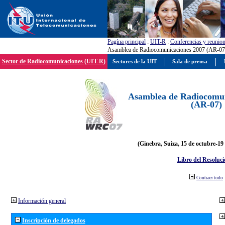
Pagína principal
:
UIT-R
:
Conferencias y reunio
Asamblea de Radiocomunicaciones 2007 (AR-07
Sector de Radiocomunicaciones (UIT-R)
Sectores de la UIT
Sala de prensa
Asamblea de Radiocomun
(AR-07)
(Ginebra, Suiza, 15 de octubre-19
Libro del Resoluci
Contraer todo
Información general
Inscripción de delegados