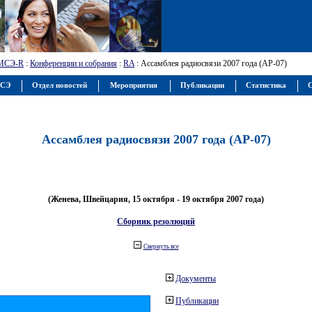
МСЭ-R
:
Конференции и собрания
:
RA
: Ассамблея радиосвязи 2007 года (АР-07)
МСЭ
Отдел новостей
Мероприятия
Публикации
Статистика
С
Ассамблея радиосвязи 2007 года (АР-07)
(Женева, Швейцария, 15 октября - 19 октября 2007 года)
Сборник резолюций
Свернуть все
Документы
Публикации