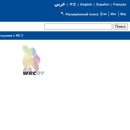
عربي
English
Español
Français
|
中文
|
|
|
Расширенный поиск
ведения о МСЭ