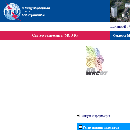
Домашний
:
Сектор радиосвязи (МСЭ-R)
Секторы 
Общая информация
Регистрация делегатов