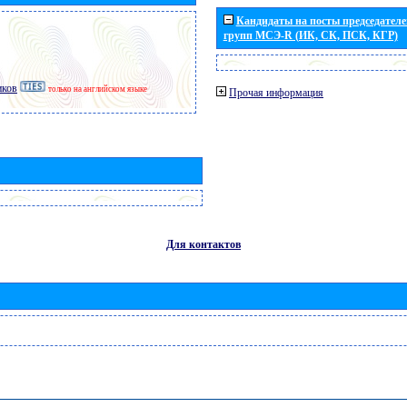
Кандидаты на посты председателей
групп МСЭ-R (ИК, СК, ПСК, КГР)
иков
только на английском языке
Прочая информация
Для контактов