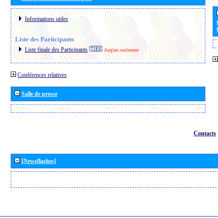
Informations utiles
Liste des Participants
Liste finale des Participants
Anglais seulement
Conférences relatives
Salle de presse
Contacts
[Newsflashes]