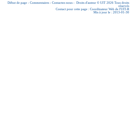
Début de page
-
Commentaires
-
Contactez-nous
-
Droits d'auteur © UIT 2026
Tous droits
réservés
Contact pour cette page :
Coordinateur Web de l'UIT-R
Mis à jour le : 2013-01-30