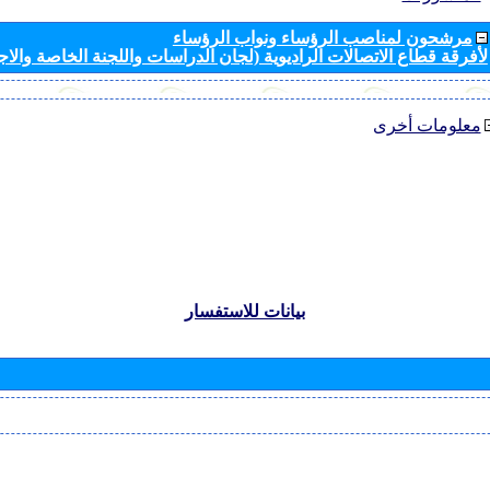
مرشحون لمناصب الرؤساء ونواب الرؤساء
لأفرقة قطاع الاتصالات الراديوية (لجان الدراسات واللجنة الخاصة والا
معلومات أخرى
بيانات للاستفسار