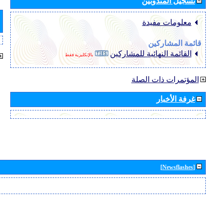
تسجيل المندوبين
معلومات مفيدة
قائمة المشاركين
القائمة النهائية للمشاركين
بالإنكليزية فقط
المؤتمرات ذات الصلة
غرفة الأخبار
[Newsflashes]