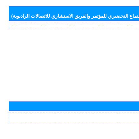
جتماع التحضيري للمؤتمر والفريق الاستشاري للاتصالات الراديوية)