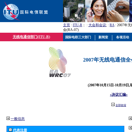
主页
:
ITU-R
； :
大会和会议
; :
RA
: 2007
会(RA-07)
无线电通信部门(ITU-R)
国际电联三大部门
新闻室
各项活动
2007年无线电通信全会(
(2007年10月15日-10月19日
«决议汇编»
全部收缩
一般信息
代表注册