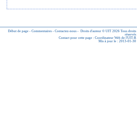
Début de page
-
Commentaires
-
Contactez-nous
-
Droits d'auteur © UIT 2026
Tous droits
réservés
Contact pour cette page :
Coordinateur Web de l'UIT-R
Mis à jour le : 2013-01-30