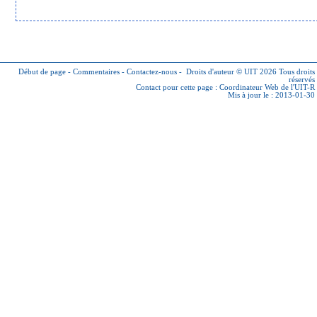
Début de page
-
Commentaires
-
Contactez-nous
-
Droits d'auteur © UIT 2026
Tous droits
réservés
Contact pour cette page :
Coordinateur Web de l'UIT-R
Mis à jour le : 2013-01-30