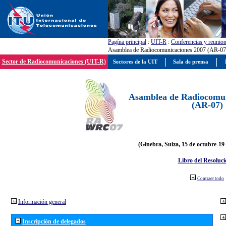
Pagína principal
:
UIT-R
:
Conferencias y reunio
Asamblea de Radiocomunicaciones 2007 (AR-07
Sector de Radiocomunicaciones (UIT-R)
Sectores de la UIT
Sala de prensa
Asamblea de Radiocomun
(AR-07)
(Ginebra, Suiza, 15 de octubre-19
Libro del Resoluci
Contraer todo
Información general
Inscripción de delegados