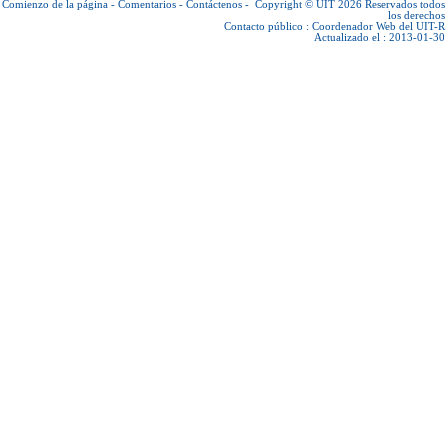
Comienzo de la página
-
Comentarios
-
Contáctenos
-
Copyright © UIT 2026
Reservados todos
los derechos
Contacto público :
Coordenador Web del UIT-R
Actualizado el : 2013-01-30