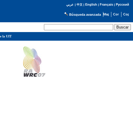
English
Français
Русский
عربي
|
中文
|
|
|
Búsqueda avanzada
e la UIT