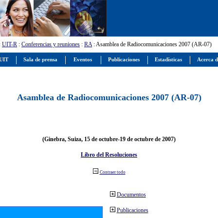
:
UIT-R
:
Conferencias y reuniones
:
RA
: Asamblea de Radiocomunicaciones 2007 (AR-07)
 UIT
Sala de prensa
Eventos
Publicaciones
Estadísticas
Acerca d
Asamblea de Radiocomunicaciones 2007 (AR-07)
(Ginebra, Suiza, 15 de octubre-19 de octubre de 2007)
Libro del Resoluciones
Contraer todo
Documentos
Publicaciones