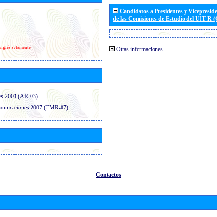
Candidatos a Presidentes y Vicepresid
de las Comisiones de Estudio del UIT R 
Inglés solamente
Otras informaciones
es 2003 (AR-03)
omunicaciones 2007 (CMR-07)
Contactos