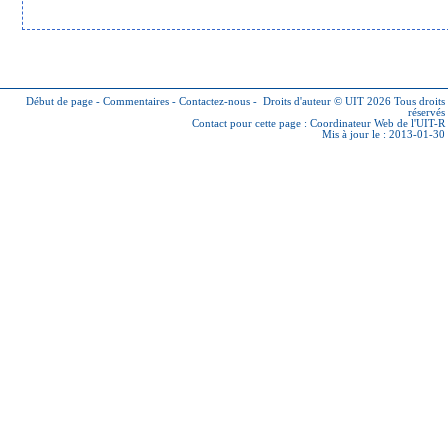
Début de page
-
Commentaires
-
Contactez-nous
-
Droits d'auteur © UIT 2026
Tous droits
réservés
Contact pour cette page :
Coordinateur Web de l'UIT-R
Mis à jour le : 2013-01-30