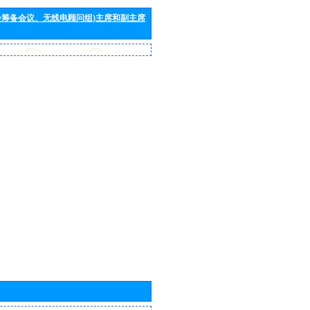
会筹备会议、无线电顾问组)主席和副主席