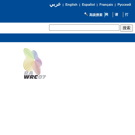
عربي
English
Español
Français
Русский
|
|
|
|
高级搜索