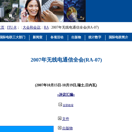
主页
:
ITU-R
； :
大会和会议
; :
RA
: 2007年无线电通信全会(RA-07)
国际电联三大部门
新闻室
各项活动
出版物
统计数字
国际电联简介
2007年无线电通信全会(RA-07)
(2007年10月15日-10月19日,瑞士,日内瓦)
«决议汇编»
全部收缩
文件
出版物