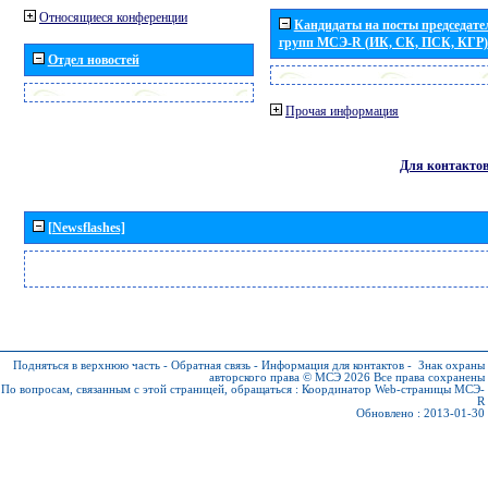
Относящиеся конференции
Кандидаты на посты председател
групп МСЭ-R (ИК, СК, ПСК, КГР)
Отдел новостей
Прочая информация
Для контакто
[Newsflashes]
Подняться в верхнюю часть
-
Обратная связь
-
Информация для контактов
-
Знак охраны
авторского права © МСЭ 2026
Все права сохранены
По вопросам, связанным с этой страницей, обращаться :
Координатор Web-страницы МСЭ-
R
Обновлено : 2013-01-30