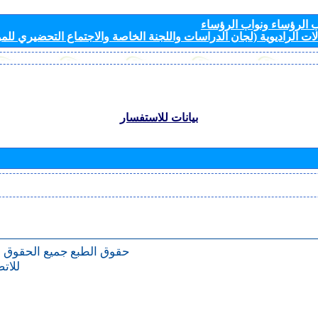
الرؤساء ونواب الرؤساء
ات الراديوية (لجان الدراسات واللجنة الخاصة والاجتماع التحضيري للمؤ
بيانات للاستفسار
حقوق الطبع
جميع الحقوق 
للات