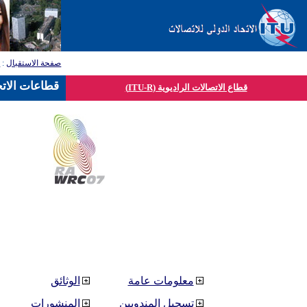
صفحة الاستقبال
:
ق
قطاعات الاتح
قطاع الاتصالات الراديوية (ITU-R)
معلومات عامة
الوثائق
تسجيل المندوبين
المنشورات