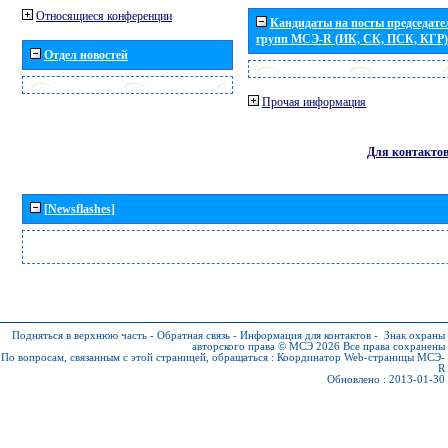
Относящиеся конференции
Кандидаты на посты председател
групп МСЭ-R (ИК, СК, ПСК, КГР)
Отдел новостей
Прочая информация
Для контакто
[Newsflashes]
Подняться в верхнюю часть
-
Обратная связь
-
Информация для контактов
-
Знак охраны
авторского права © МСЭ 2026
Все права сохранены
По вопросам, связанным с этой страницей, обращаться :
Координатор Web-страницы МСЭ-
R
Обновлено : 2013-01-30