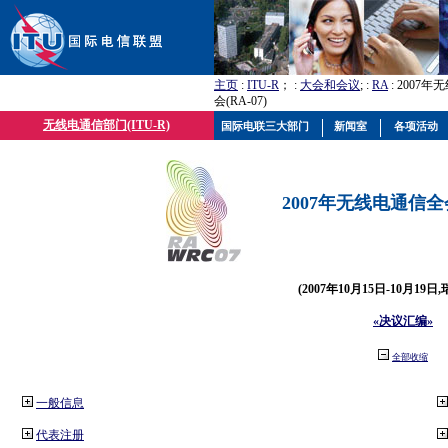
主页
:
ITU-R
； :
大会和会议
; :
RA
: 2007
会(RA-07)
无线电通信部门(ITU-R)
国际电联三大部门
新闻室
各项活动
2007年无线电通信全会(
(2007年10月15日-10月19日
«决议汇编»
全部收缩
一般信息
代表注册