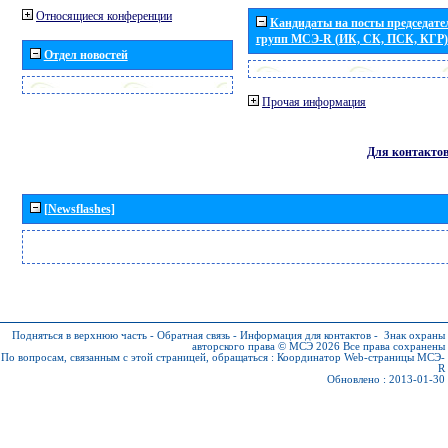
Относящиеся конференции
Кандидаты на посты председател
групп МСЭ-R (ИК, СК, ПСК, КГР)
Отдел новостей
Прочая информация
Для контакто
[Newsflashes]
Подняться в верхнюю часть
-
Обратная связь
-
Информация для контактов
-
Знак охраны
авторского права © МСЭ 2026
Все права сохранены
По вопросам, связанным с этой страницей, обращаться :
Координатор Web-страницы МСЭ-
R
Обновлено : 2013-01-30