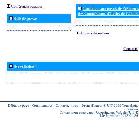
Conférences relatives
Candidats aux postes de Présidents 
des Commissions d'études de l'UIT-R
Salle de presse
Autres informations
Contacts
[Newsflashes]
Début de page
-
Commentaires
-
Contactez-nous
-
Droits d'auteur © UIT 2026
Tous droits
réservés
Contact pour cette page :
Coordinateur Web de l'UIT-R
Mis à jour le : 2013-01-30