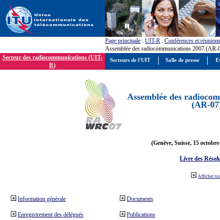
Page principale
:
UIT-R
:
Conférences et réunion
Assemblée des radiocommunications 2007 (AR-
Secteur des radiocommunications (UIT-
Secteurs de l'UIT
Salle de presse
E
R)
Assemblée des radiocom
(AR-07
(Genève, Suisse, 15 octobre
Livre des Résol
Afficher to
Information générale
Documents
Enregistrement des délégués
Publications