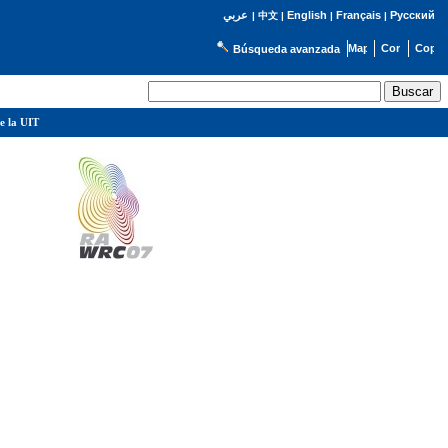
English
Français
Русский
عربي
|
中文
|
|
|
Búsqueda avanzada
e la UIT