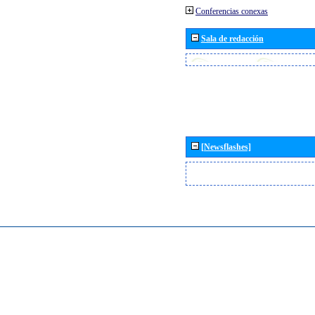
Conferencias conexas
Sala de redacción
[Newsflashes]