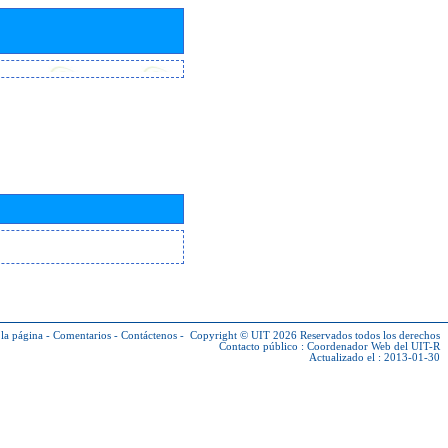
la página
-
Comentarios
-
Contáctenos
-
Copyright © UIT 2026
Reservados todos los derechos
Contacto público :
Coordenador Web del UIT-R
Actualizado el : 2013-01-30