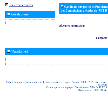
Conférences relatives
Candidats aux postes de Présidents 
des Commissions d'études de l'UIT-R
Salle de presse
Autres informations
Contacts
[Newsflashes]
Début de page
-
Commentaires
-
Contactez-nous
-
Droits d'auteur © UIT 2026
Tous droits
réservés
Contact pour cette page :
Coordinateur Web de l'UIT-R
Mis à jour le : 2013-01-30