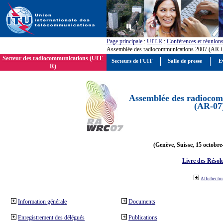
Page principale
:
UIT-R
:
Conférences et réunion
Assemblée des radiocommunications 2007 (AR-
Secteur des radiocommunications (UIT-
Secteurs de l'UIT
Salle de presse
E
R)
Assemblée des radiocom
(AR-07
(Genève, Suisse, 15 octobre
Livre des Résol
Afficher to
Information générale
Documents
Enregistrement des délégués
Publications