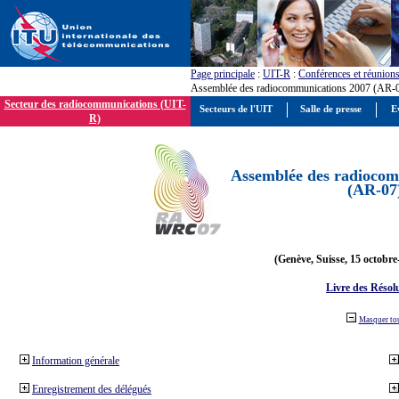
Page principale
:
UIT-R
:
Conférences et réunion
Assemblée des radiocommunications 2007 (AR-
Secteur des radiocommunications (UIT-
Secteurs de l'UIT
Salle de presse
E
R)
Assemblée des radiocom
(AR-07
(Genève, Suisse, 15 octobre
Livre des Résol
Masquer to
Information générale
Enregistrement des délégués